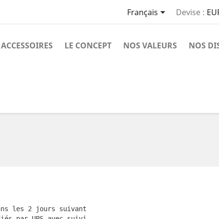

Français
Devise :
EU
ACCESSOIRES
LE CONCEPT
NOS VALEURS
NOS DI
ans les 2 jours suivant
diés par UPS avec suivi 