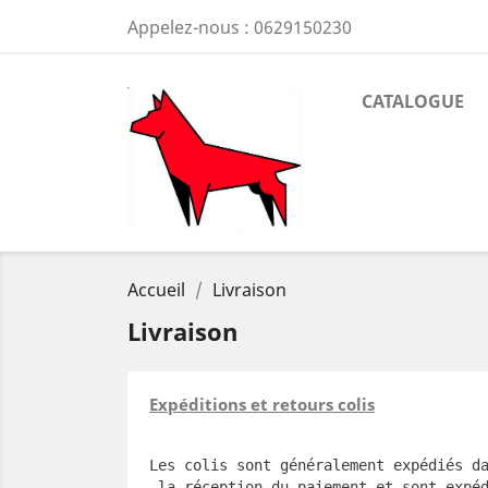
Appelez-nous :
0629150230
CATALOGUE
Accueil
Livraison
Livraison
Expéditions et retours colis
Les colis sont généralement expédiés d
 la réception du paiement et sont expé