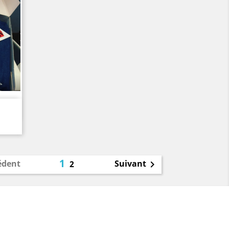
1
édent
Suivant
2
