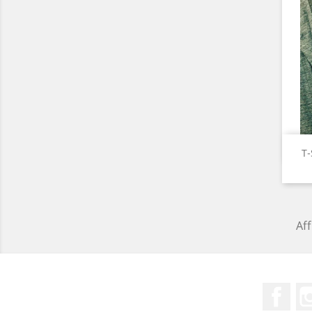
T-
Aff
Fac