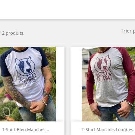
Trier 
 12 produits.
Aperçu rapide
Aperçu rapide


T-Shirt Bleu Manches...
T-Shirt Manches Longues..