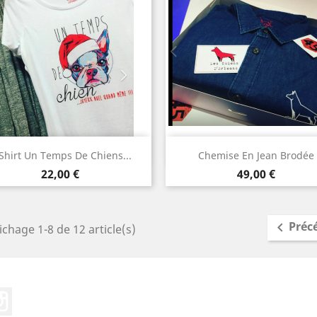
Aperçu rapide
Aperçu rapide


Shirt Un Temps De Chiens...
Chemise En Jean Brodée
Prix
Prix
22,00 €
49,00 €
Préc

ichage 1-8 de 12 article(s)
ebook
Instagram