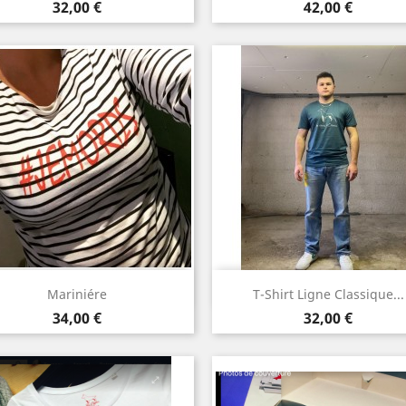
Prix
Prix
32,00 €
42,00 €
Aperçu rapide
Aperçu rapide


Mariniére
T-Shirt Ligne Classique...
Prix
Prix
34,00 €
32,00 €