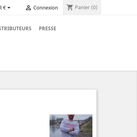
shopping_cart


Panier
(0)
R €
Connexion
STRIBUTEURS
PRESSE