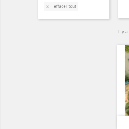
effacer tout

Il y a