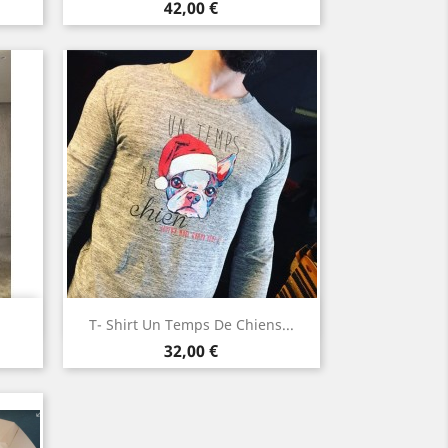
Rouge
Vert
Marron
Prix
42,00 €
Aperçu rapide

T- Shirt Un Temps De Chiens...
Prix
32,00 €